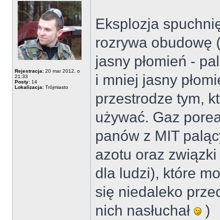
Eksplozja spuchnię
rozrywa obudowę (is
jasny płomień - pal
Rejestracja:
20 mar 2012, o
i mniej jasny płomi
21:33
Posty:
14
Lokalizacja:
Trójmiasto
przestrodze tym, kt
używać. Gaz poreak
panów z MIT paląc
azotu oraz związk
dla ludzi), które 
się niedaleko prze
nich nasłuchał
)