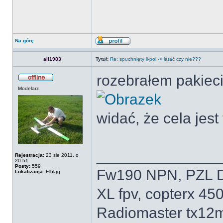
Na górę
ali1983
Tytuł:
Re: spuchnięty li-pol -> latać czy nie???
rozebrałem pakieci
Modelarz
widać, że cela jes
______________
Rejestracja:
23 sie 2011, o
20:51
Posty:
559
Fw190 NPN, PZL D
Lokalizacja:
Elbląg
XL fpv, copterx 45
Radiomaster tx12m