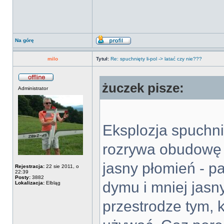
Na górę
milo
Tytuł:
Re: spuchnięty li-pol -> latać czy nie???
żuczek pisze:
Administrator
Eksplozja spuchni
rozrywa obudowę (i
jasny płomień - pa
Rejestracja:
22 sie 2011, o
22:39
Posty:
3882
dymu i mniej jasny
Lokalizacja:
Elbląg
przestrodze tym, k