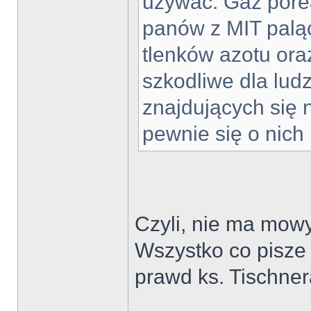
używać. Gaz poreak
panów z MIT paląc
tlenków azotu ora
szkodliwe dla lud
znajdujących się 
pewnie się o nich
Czyli, nie ma mowy
Wszystko co pisze s
prawd ks. Tischner