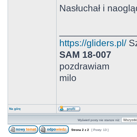
Nasłuchał i naogl
______________
https://gliders.pl/
Sz
SAM 18-007
pozdrawiam
milo
Na górę
Wyświetl posty nie starsze niż:
Strona
2
z
2
[ Posty: 13 ]