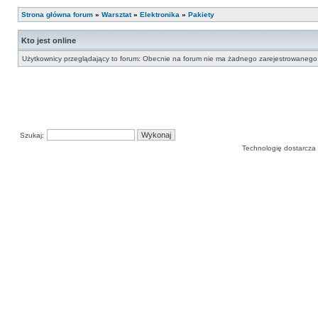
Strona główna forum
»
Warsztat
»
Elektronika
»
Pakiety
Kto jest online
Użytkownicy przeglądający to forum: Obecnie na forum nie ma żadnego zarejestrowanego 
Szukaj:
Technologię dostarcza