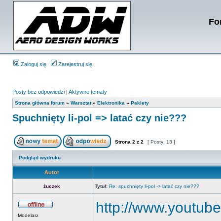
Fo
Zaloguj się
Zarejestruj się
Posty bez odpowiedzi
|
Aktywne tematy
Strona główna forum
»
Warsztat
»
Elektronika
»
Pakiety
Spuchnięty li-pol => latać czy nie???
Strona
2
z
2
[ Posty: 13 ]
Podgląd wydruku
Autor
żuczek
Tytuł:
Re: spuchnięty li-pol -> latać czy nie???
http://www.youtu
Modelarz