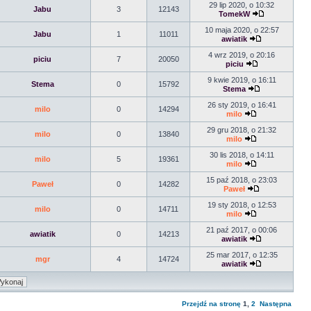
29 lip 2020, o 10:32
Jabu
3
12143
TomekW
10 maja 2020, o 22:57
Jabu
1
11011
awiatik
4 wrz 2019, o 20:16
piciu
7
20050
piciu
9 kwie 2019, o 16:11
Stema
0
15792
Stema
26 sty 2019, o 16:41
milo
0
14294
milo
29 gru 2018, o 21:32
milo
0
13840
milo
30 lis 2018, o 14:11
milo
5
19361
milo
15 paź 2018, o 23:03
Paweł
0
14282
Paweł
19 sty 2018, o 12:53
milo
0
14711
milo
21 paź 2017, o 00:06
awiatik
0
14213
awiatik
25 mar 2017, o 12:35
mgr
4
14724
awiatik
Przejdź na stronę
1
,
2
Następna