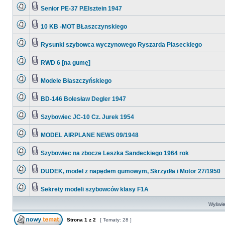
Senior PE-37 P.Elsztein 1947
10 KB -MOT BŁaszczynskiego
Rysunki szybowca wyczynowego Ryszarda Piaseckiego
RWD 6 [na gumę]
Modele Błaszczyńskiego
BD-146 Bolesław Degler 1947
Szybowiec JC-10 Cz. Jurek 1954
MODEL AIRPLANE NEWS 09/1948
Szybowiec na zbocze Leszka Sandeckiego 1964 rok
DUDEK, model z napędem gumowym, Skrzydła i Motor 27/1950
Sekrety modeli szybowców klasy F1A
Wyświet
Strona
1
z
2
[ Tematy: 28 ]