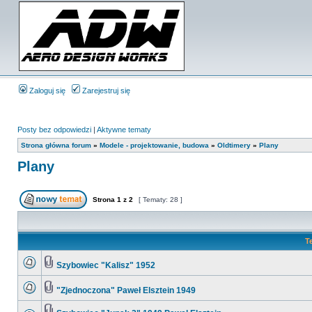
Zaloguj się
Zarejestruj się
Posty bez odpowiedzi
|
Aktywne tematy
Strona główna forum
»
Modele - projektowanie, budowa
»
Oldtimery
»
Plany
Plany
Strona
1
z
2
[ Tematy: 28 ]
T
Szybowiec "Kalisz" 1952
"Zjednoczona" Paweł Elsztein 1949