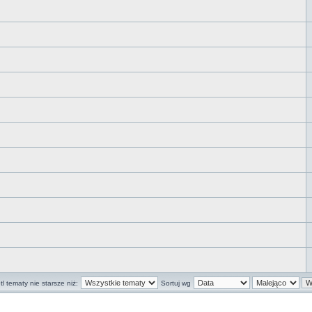
l tematy nie starsze niż:
Sortuj wg