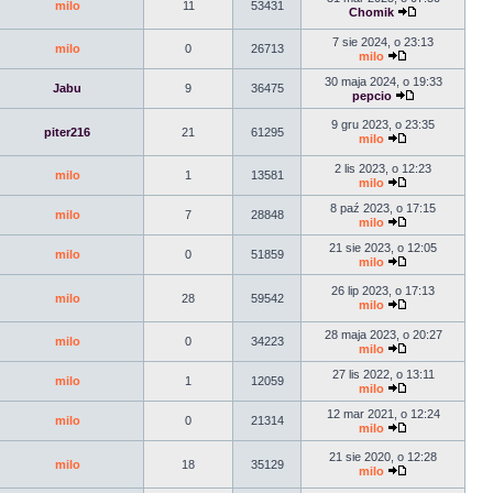
milo
11
53431
Chomik
7 sie 2024, o 23:13
milo
0
26713
milo
30 maja 2024, o 19:33
Jabu
9
36475
pepcio
9 gru 2023, o 23:35
piter216
21
61295
milo
2 lis 2023, o 12:23
milo
1
13581
milo
8 paź 2023, o 17:15
milo
7
28848
milo
21 sie 2023, o 12:05
milo
0
51859
milo
26 lip 2023, o 17:13
milo
28
59542
milo
28 maja 2023, o 20:27
milo
0
34223
milo
27 lis 2022, o 13:11
milo
1
12059
milo
12 mar 2021, o 12:24
milo
0
21314
milo
21 sie 2020, o 12:28
milo
18
35129
milo