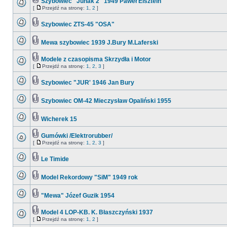
Szybowiec "Junak 2" 1949 Paweł Elsztein
[
Przejdź na stronę:
1
,
2
]
Szybowiec ZTS-45 "OSA"
Mewa szybowiec 1939 J.Bury M.Laferski
Modele z czasopisma Skrzydła i Motor
[
Przejdź na stronę:
1
,
2
,
3
]
Szybowiec "JUR' 1946 Jan Bury
Szybowiec OM-42 Mieczysław Opaliński 1955
Wicherek 15
Gumówki /Elektrorubber/
[
Przejdź na stronę:
1
,
2
,
3
]
Le Timide
Model Rekordowy "SiM" 1949 rok
"Mewa" Józef Guzik 1954
Model 4 LOP-KB. K. Błaszczyński 1937
[
Przejdź na stronę:
1
,
2
]