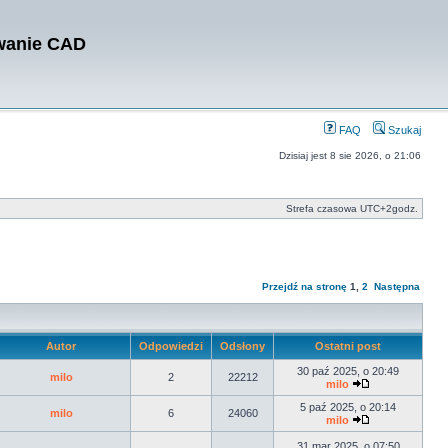
owanie CAD
FAQ
Szukaj
Dzisiaj jest 8 sie 2026, o 21:06
Strefa czasowa UTC+2godz.
Przejdź na stronę
1
,
2
Następna
Autor
Odpowiedzi
Odsłony
Ostatni post
30 paź 2025, o 20:49
milo
2
22212
milo
5 paź 2025, o 20:14
milo
6
24060
milo
31 mar 2025, o 07:50