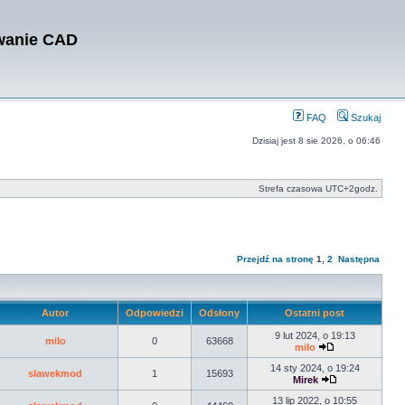
owanie CAD
FAQ
Szukaj
Dzisiaj jest 8 sie 2026, o 06:46
Strefa czasowa UTC+2godz.
Przejdź na stronę
1
,
2
Następna
Autor
Odpowiedzi
Odsłony
Ostatni post
9 lut 2024, o 19:13
milo
0
63668
milo
14 sty 2024, o 19:24
slawekmod
1
15693
Mirek
13 lip 2022, o 10:55