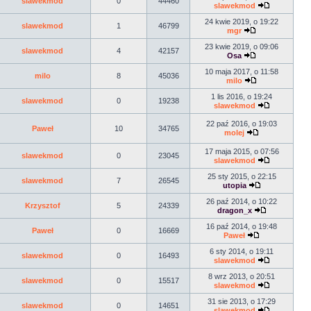
slawekmod
0
44460
slawekmod
24 kwie 2019, o 19:22
slawekmod
1
46799
mgr
23 kwie 2019, o 09:06
slawekmod
4
42157
Osa
10 maja 2017, o 11:58
milo
8
45036
milo
1 lis 2016, o 19:24
slawekmod
0
19238
slawekmod
22 paź 2016, o 19:03
Paweł
10
34765
molej
17 maja 2015, o 07:56
slawekmod
0
23045
slawekmod
25 sty 2015, o 22:15
slawekmod
7
26545
utopia
26 paź 2014, o 10:22
Krzysztof
5
24339
dragon_x
16 paź 2014, o 19:48
Paweł
0
16669
Paweł
6 sty 2014, o 19:11
slawekmod
0
16493
slawekmod
8 wrz 2013, o 20:51
slawekmod
0
15517
slawekmod
31 sie 2013, o 17:29
slawekmod
0
14651
slawekmod