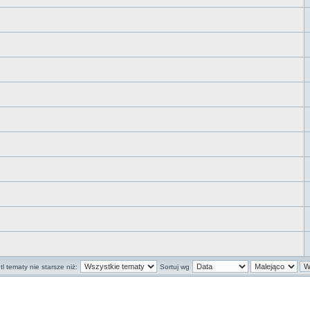
l tematy nie starsze niż:
Sortuj wg