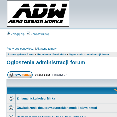
Zaloguj się
Zarejestruj się
Posty bez odpowiedzi
|
Aktywne tematy
Strona główna forum
»
Regulamin. Powitalnia
»
Ogłoszenia administracji forum
Ogłoszenia administracji forum
Strona
1
z
2
[ Tematy: 27 ]
T
Zmiana nicku kolegi Mirka
Oświadczenie dot. praw autorskich modeli slawekmod