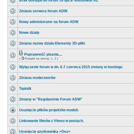
Brak dostępu do forum 16 lipca- komunikat AZ
Zmiana serwera forum ADW
Nowy administrator na forum ADW
Nowe działy
Zmiana nazwy działu Elementy 3D-pliki
Poprawność pisania....
[
Przejdź na stronę:
1
,
2
]
Wyłączenie forum w dn. 6-7 czerwca 2015 zmiany w hostingu
Zmiana moderatorów
Taptalk
Zmiany w "Regulaminie Forum ADW"
Usunięcie plików projektów modeli.
Linkowanie filmów z Vimeo w postach.
Usunięcie użytkownika >Osa<