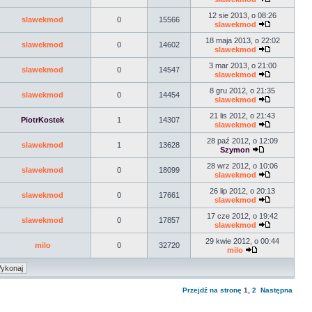
12 sie 2013, o 08:26
slawekmod
0
15566
slawekmod
18 maja 2013, o 22:02
slawekmod
0
14602
slawekmod
3 mar 2013, o 21:00
slawekmod
0
14547
slawekmod
8 gru 2012, o 21:35
slawekmod
0
14454
slawekmod
21 lis 2012, o 21:43
PiotrKostek
1
14307
slawekmod
28 paź 2012, o 12:09
slawekmod
1
13628
Szymon
28 wrz 2012, o 10:06
slawekmod
0
18099
slawekmod
26 lip 2012, o 20:13
slawekmod
0
17661
slawekmod
17 cze 2012, o 19:42
slawekmod
0
17857
slawekmod
29 kwie 2012, o 00:44
milo
0
32720
milo
Przejdź na stronę
1
,
2
Następna