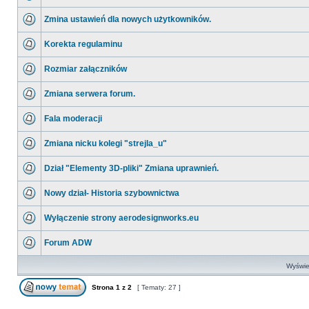
Zmina ustawień dla nowych użytkowników.
Korekta regulaminu
Rozmiar załączników
Zmiana serwera forum.
Fala moderacji
Zmiana nicku kolegi "strejla_u"
Dział "Elementy 3D-pliki" Zmiana uprawnień.
Nowy dział- Historia szybownictwa
Wyłączenie strony aerodesignworks.eu
Forum ADW
Wyświet
Strona
1
z
2
[ Tematy: 27 ]