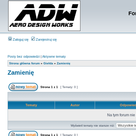
Fo
Zaloguj się
Zarejestruj się
Posty bez odpowiedzi
|
Aktywne tematy
Strona główna forum
»
Giełda
»
Zamienię
Zamienię
Strona
1
z
1
[ Tematy: 0 ]
Tematy
Autor
Odpowied
Na tym forum nie
Wyświetl tematy nie starsze niż:
Strona
1
z
1
[ Tematy: 0 ]