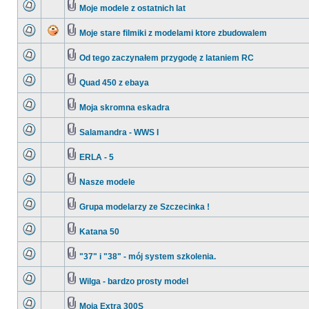
Moje modele z ostatnich lat
Moje stare filmiki z modelami ktore zbudowalem
Od tego zaczynałem przygodę z lataniem RC
Quad 450 z ebaya
Moja skromna eskadra
Salamandra - WWS I
ERLA - 5
Nasze modele
Grupa modelarzy ze Szczecinka !
Katana 50
"37" i "38" - mój system szkolenia.
Wilga - bardzo prosty model
Moja Extra 300S