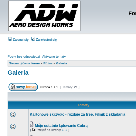
Fo
Zaloguj się
Zarejestruj się
Posty bez odpowiedzi
|
Aktywne tematy
Strona główna forum
»
Różne
»
Galeria
Galeria
Strona
1
z
1
[ Tematy: 21 ]
Tematy
Kartonowe skrzydło - rozdaje za free. Filmik z skladania
Móje ostatnie lądowanie Cobrą
[
Przejdź na stronę:
1
,
2
]