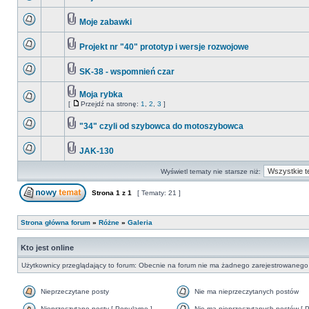
Moje zabawki
Projekt nr "40" prototyp i wersje rozwojowe
SK-38 - wspomnień czar
Moja rybka
[
Przejdź na stronę:
1
,
2
,
3
]
"34" czyli od szybowca do motoszybowca
JAK-130
Wyświetl tematy nie starsze niż:
Strona
1
z
1
[ Tematy: 21 ]
Strona główna forum
»
Różne
»
Galeria
Kto jest online
Użytkownicy przeglądający to forum: Obecnie na forum nie ma żadnego zarejestrowanego 
Nieprzeczytane posty
Nie ma nieprzeczytanych postów
Nieprzeczytane posty [ Popularne ]
Nie ma nieprzeczytanych postów [ P