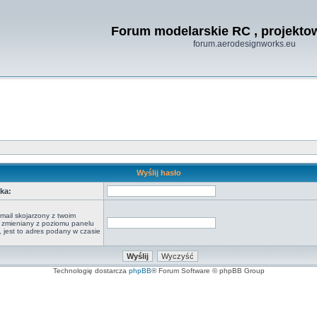
Forum modelarskie RC , projekt
forum.aerodesignworks.eu
Wyślij hasło
ka:
mail skojarzony z twoim
ył zmieniany z poziomu panelu
 jest to adres podany w czasie
Technologię dostarcza
phpBB
® Forum Software © phpBB Group