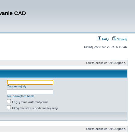
owanie CAD
FAQ
Szukaj
Dzisiaj jest 8 sie 2026, o 10:46
Strefa czasowa UTC+2godz.
Zarejestruj się
Nie pamiętam hasła
Loguj mnie automatycznie
Ukryj mój status podczas tej sesji
Strefa czasowa UTC+2godz.