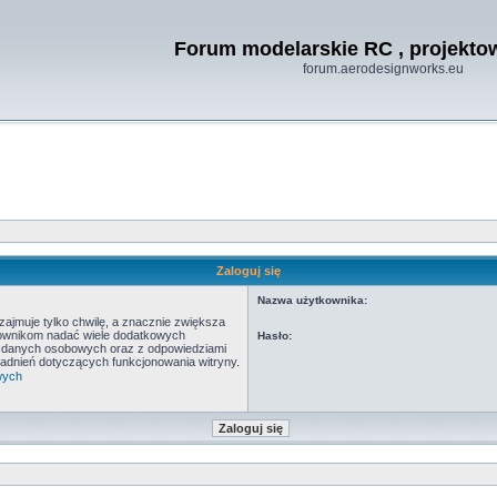
Forum modelarskie RC , projekt
forum.aerodesignworks.eu
Zaloguj się
Nazwa użytkownika:
ajmuje tylko chwilę, a znacznie zwiększa
tkownikom nadać wiele dodatkowych
Hasło:
y danych osobowych oraz z odpowiedziami
adnień dotyczących funkcjonowania witryny.
wych