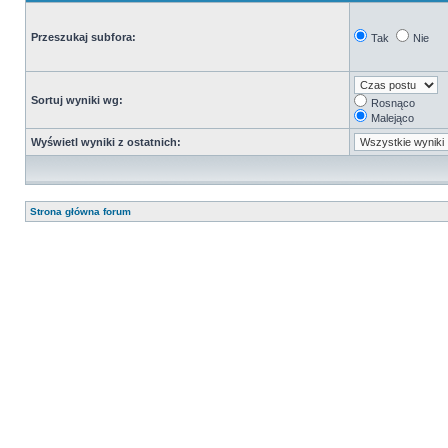
Przeszukaj subfora:
Tak
Nie
Sortuj wyniki wg:
Rosnąco
Malejąco
Wyświetl wyniki z ostatnich:
Strona główna forum