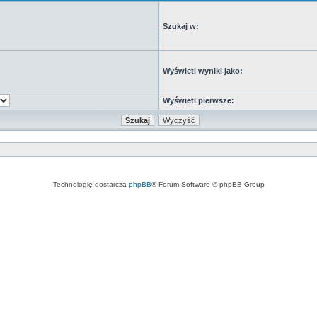
Szukaj w:
Wyświetl wyniki jako:
Wyświetl pierwsze:
Technologię dostarcza
phpBB
® Forum Software © phpBB Group