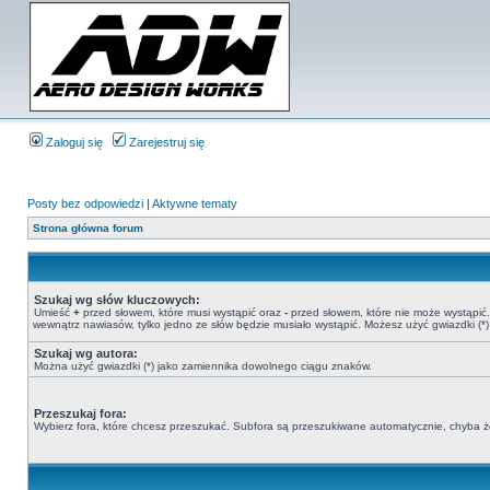
Zaloguj się
Zarejestruj się
Posty bez odpowiedzi
|
Aktywne tematy
Strona główna forum
Szukaj wg słów kluczowych:
Umieść
+
przed słowem, które musi wystąpić oraz
-
przed słowem, które nie może wystąpić. 
wewnątrz nawiasów, tylko jedno ze słów będzie musiało wystąpić. Możesz użyć gwiazdki (
Szukaj wg autora:
Można użyć gwiazdki (*) jako zamiennika dowolnego ciągu znaków.
Przeszukaj fora:
Wybierz fora, które chcesz przeszukać. Subfora są przeszukiwane automatycznie, chyba że