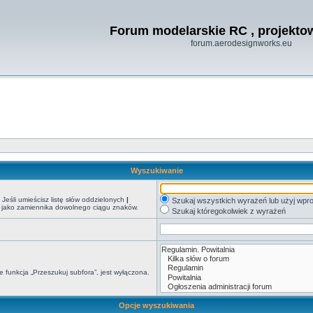
Forum modelarskie RC , projekt
forum.aerodesignworks.eu
Wyszukiwanie
Jeśli umieścisz listę słów oddzielonych
|
Szukaj wszystkich wyrażeń lub użyj wp
*) jako zamiennika dowolnego ciągu znaków.
Szukaj któregokolwiek z wyrażeń
 funkcja „Przeszukuj subfora”, jest wyłączona.
Opcje wyszukiwania