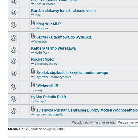
w
SAM18 Polska
Bardzo ciekawy kanał - classic vibes
w
Inne
Książki z MLP
w
Literatura
Szlifierka taśmowa do wydruku.
w
Warsztat
Kamera termo Warszawa
w
Hyde Park
Rocket Motor
w
Silniki spalinowe
Środek ciężkości skrzydła tandemowego
w
Szybowce, motoszybowce
Wicherek 15
w
Plany
flySky Paladin PL18
w
Nadajniki
15 edycja Puchar Centralnej Europy Modeli Wodnosamol
w
Imprezy modelarskie
Wyświetl posty nie starsze niż:
Strona
1
z
12
[ Znalezione wyniki: 288 ]