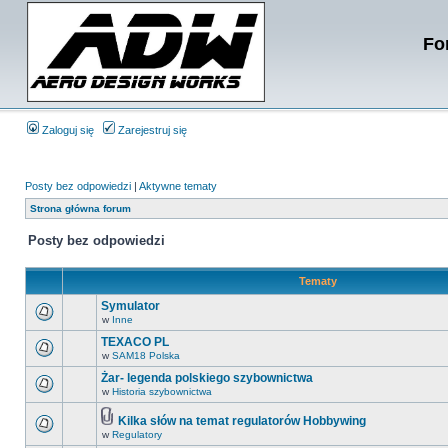
Fo
Zaloguj się
Zarejestruj się
Posty bez odpowiedzi
|
Aktywne tematy
Strona główna forum
Posty bez odpowiedzi
Tematy
Symulator
w
Inne
TEXACO PL
w
SAM18 Polska
Żar- legenda polskiego szybownictwa
w
Historia szybownictwa
Kilka słów na temat regulatorów Hobbywing
w
Regulatory