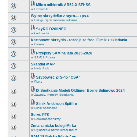
Mikro odbiornik AR52-X SFHSS
w
Odbiorniki
Wytnę skrzydełko z styro.... xps-u
w
Usługi, cięcie laserem, reklama
SkyRC D200NEO
w
Ładowarki
Kartonowe skrzydło - rozdaje za free. Filmik z skladania
w
Galeria
Przepisy SAM na lata 2025-2028
w
SAM18 Polska
Skandal w AP
w
Hyde Park
Szybowiec ZTS-45 "OSA"
w
Plany
IX Spotkanie Modeli Oldtimer Borne Sulimowo 2024
w
Zawody, Imprezy, Spotkania.
Silnik Anderson Spitfire
w
Silniki spalinowe
Servo PTK
w
Serwomechanizmy
Zmiana nicku kolegi Mirka
w
Ogłoszenia administracji forum
SAM 18 Polska WhatsApp