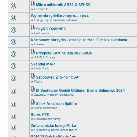
Mikro odbiornik AR52-X SFHSS
w
Odbiorniki
Wytnę skrzydełko z styro.... xps-u
w
Usługi, cięcie laserem, reklama
SkyRC D200NEO
w
Ładowarki
Kartonowe skrzydło - rozdaje za free. Filmik z skladania
w
Galeria
Przepisy SAM na lata 2025-2028
w
SAM18 Polska
Skandal w AP
w
Hyde Park
Szybowiec ZTS-45 "OSA"
w
Plany
IX Spotkanie Modeli Oldtimer Borne Sulimowo 2024
w
Zawody, Imprezy, Spotkania.
Silnik Anderson Spitfire
w
Silniki spalinowe
Servo PTK
w
Serwomechanizmy
Zmiana nicku kolegi Mirka
w
Ogłoszenia administracji forum
SAM 18 Polska WhatsApp