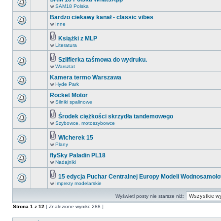
w
SAM18 Polska
Bardzo ciekawy kanał - classic vibes
w
Inne
Książki z MLP
w
Literatura
Szlifierka taśmowa do wydruku.
w
Warsztat
Kamera termo Warszawa
w
Hyde Park
Rocket Motor
w
Silniki spalinowe
Środek ciężkości skrzydła tandemowego
w
Szybowce, motoszybowce
Wicherek 15
w
Plany
flySky Paladin PL18
w
Nadajniki
15 edycja Puchar Centralnej Europy Modeli Wodnosamol
w
Imprezy modelarskie
Wyświetl posty nie starsze niż:
Strona
1
z
12
[ Znalezione wyniki: 288 ]