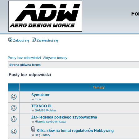
Fo
Zaloguj się
Zarejestruj się
Posty bez odpowiedzi
|
Aktywne tematy
Strona główna forum
Posty bez odpowiedzi
Tematy
Symulator
w
Inne
TEXACO PL
w
SAM18 Polska
Żar- legenda polskiego szybownictwa
w
Historia szybownictwa
Kilka słów na temat regulatorów Hobbywing
w
Regulatory