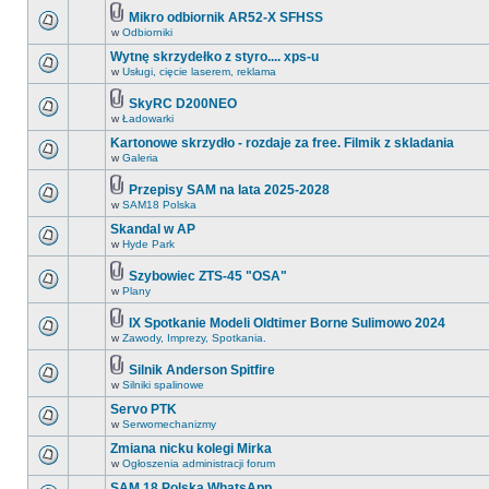
Mikro odbiornik AR52-X SFHSS
w
Odbiorniki
Wytnę skrzydełko z styro.... xps-u
w
Usługi, cięcie laserem, reklama
SkyRC D200NEO
w
Ładowarki
Kartonowe skrzydło - rozdaje za free. Filmik z skladania
w
Galeria
Przepisy SAM na lata 2025-2028
w
SAM18 Polska
Skandal w AP
w
Hyde Park
Szybowiec ZTS-45 "OSA"
w
Plany
IX Spotkanie Modeli Oldtimer Borne Sulimowo 2024
w
Zawody, Imprezy, Spotkania.
Silnik Anderson Spitfire
w
Silniki spalinowe
Servo PTK
w
Serwomechanizmy
Zmiana nicku kolegi Mirka
w
Ogłoszenia administracji forum
SAM 18 Polska WhatsApp