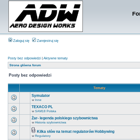
Fo
Zaloguj się
Zarejestruj się
Posty bez odpowiedzi
|
Aktywne tematy
Strona główna forum
Posty bez odpowiedzi
Tematy
Symulator
w
Inne
TEXACO PL
w
SAM18 Polska
Żar- legenda polskiego szybownictwa
w
Historia szybownictwa
Kilka słów na temat regulatorów Hobbywing
w
Regulatory