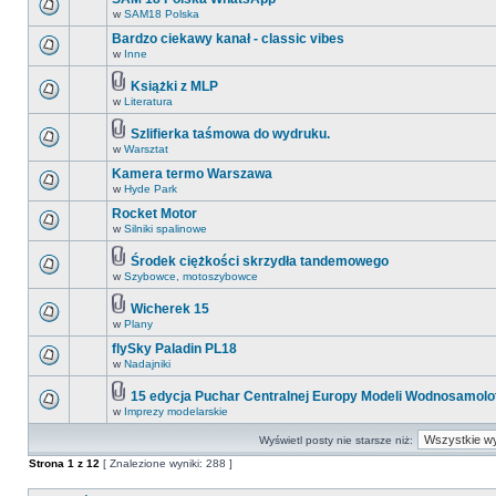
w
SAM18 Polska
Bardzo ciekawy kanał - classic vibes
w
Inne
Książki z MLP
w
Literatura
Szlifierka taśmowa do wydruku.
w
Warsztat
Kamera termo Warszawa
w
Hyde Park
Rocket Motor
w
Silniki spalinowe
Środek ciężkości skrzydła tandemowego
w
Szybowce, motoszybowce
Wicherek 15
w
Plany
flySky Paladin PL18
w
Nadajniki
15 edycja Puchar Centralnej Europy Modeli Wodnosamol
w
Imprezy modelarskie
Wyświetl posty nie starsze niż:
Strona
1
z
12
[ Znalezione wyniki: 288 ]