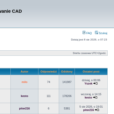
owanie CAD
FAQ
Szukaj
Dzisiaj jest 8 sie 2026, o 07:23
Strefa czasowa UTC+2godz.
Autor
Odpowiedzi
Odsłony
Ostatni post
dzisiaj, o 00:06
milo
74
141987
Yszek
wczoraj, o 14:15
kesto
111
178206
kesto
5 sie 2026, o 19:01
piter216
6
5381
piter216