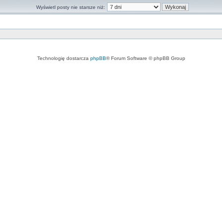
Wyświetl posty nie starsze niż:
Technologię dostarcza
phpBB
® Forum Software © phpBB Group