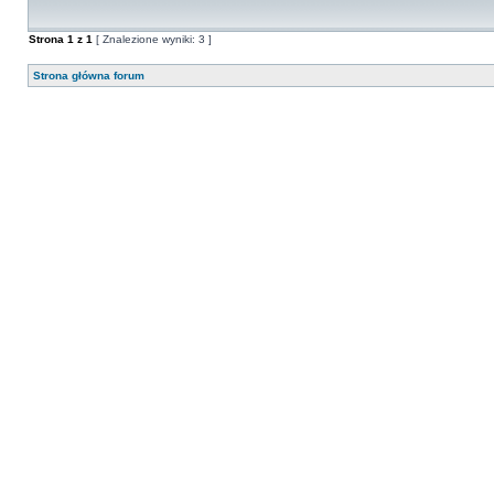
Strona
1
z
1
[ Znalezione wyniki: 3 ]
Strona główna forum