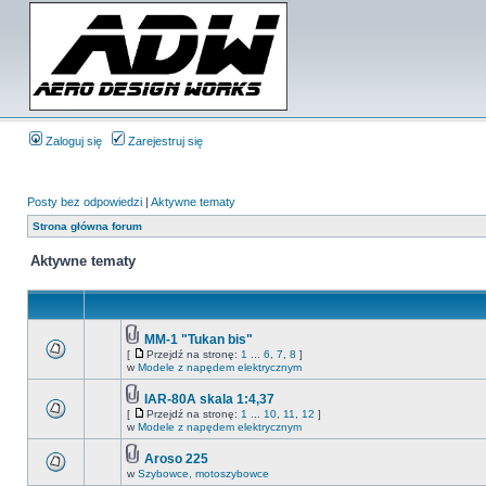
Zaloguj się
Zarejestruj się
Posty bez odpowiedzi
|
Aktywne tematy
Strona główna forum
Aktywne tematy
MM-1 "Tukan bis"
[
Przejdź na stronę:
1
...
6
,
7
,
8
]
w
Modele z napędem elektrycznym
IAR-80A skala 1:4,37
[
Przejdź na stronę:
1
...
10
,
11
,
12
]
w
Modele z napędem elektrycznym
Aroso 225
w
Szybowce, motoszybowce