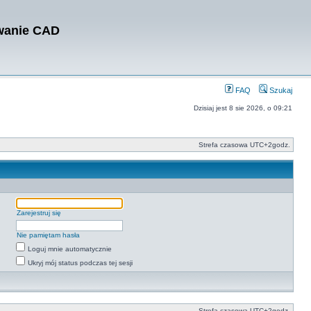
owanie CAD
FAQ
Szukaj
Dzisiaj jest 8 sie 2026, o 09:21
Strefa czasowa UTC+2godz.
Zarejestruj się
Nie pamiętam hasła
Loguj mnie automatycznie
Ukryj mój status podczas tej sesji
Strefa czasowa UTC+2godz.