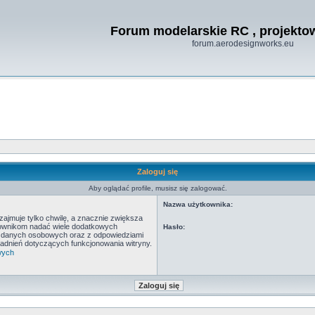
Forum modelarskie RC , projekt
forum.aerodesignworks.eu
Zaloguj się
Aby oglądać profile, musisz się zalogować.
Nazwa użytkownika:
ajmuje tylko chwilę, a znacznie zwiększa
tkownikom nadać wiele dodatkowych
Hasło:
y danych osobowych oraz z odpowiedziami
adnień dotyczących funkcjonowania witryny.
wych